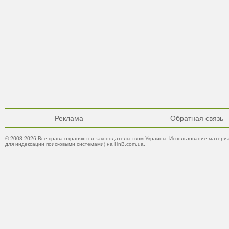
Реклама
Обратная связь
© 2008-2026 Все права охраняются законодательством Украины. Использование материа
для индексации поисковыми системами) на HnB.com.ua.