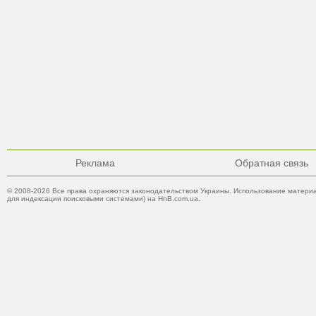
Реклама
Обратная связь
© 2008-2026 Все права охраняются законодательством Украины. Использование материа
для индексации поисковыми системами) на HnB.com.ua.