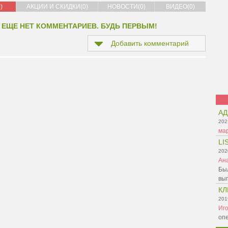
)
АКЦИИ И СКИДКИ(0)
НОВОСТИ(0)
ВИДЕО(0)
 ЕЩЕ НЕТ КОММЕНТАРИЕВ. БУДЬ ПЕРВЫМ!
Добавить комментарий
АД
202
ма
LI
202
Ан
Был
вы
КЛ
201
Иг
оп