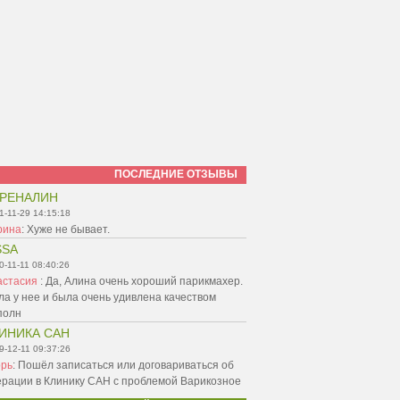
ПОСЛЕДНИЕ ОТЗЫВЫ
РЕНАЛИН
1-11-29 14:15:18
рина
:
Хуже не бывает.
SSA
0-11-11 08:40:26
астасия
:
Да, Алина очень хороший парикмахер.
а у нее и была очень удивлена качеством
полн
ИНИКА САН
9-12-11 09:37:26
орь
:
Пошёл записаться или договариваться об
ерации в Клинику САН с проблемой Варикозное