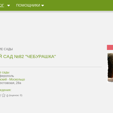
ОГ
ПОМОЩНИКИ
ИЕ САДЫ
 САД №82 "ЧЕБУРАШКА"
е сады
мферополь
ский - Москольцо
Ростовская, 28а
ведения:
(оценок:
0
)
0