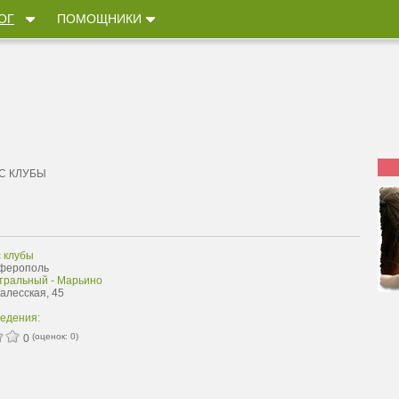
ОГ
ПОМОЩНИКИ
С КЛУБЫ
 клубы
мферополь
тральный - Марьино
Залесская, 45
ведения:
(оценок:
0
)
0