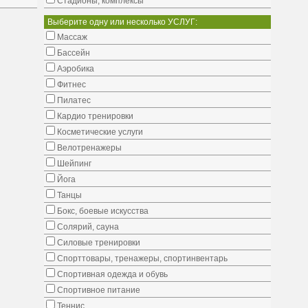
Стадионы, комплексы
Выберите одну или несколько УСЛУГ:
Массаж
Бассейн
Аэробика
Фитнес
Пилатес
Кардио тренировки
Косметические услуги
Велотренажеры
Шейпинг
Йога
Танцы
Бокс, боевые искусства
Солярий, сауна
Силовые тренировки
Спорттовары, тренажеры, спортинвентарь
Спортивная одежда и обувь
Спортивное питание
Теннис