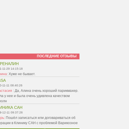
ПОСЛЕДНИЕ ОТЗЫВЫ
РЕНАЛИН
1-11-29 14:15:18
рина
:
Хуже не бывает.
SSA
0-11-11 08:40:26
астасия
:
Да, Алина очень хороший парикмахер.
а у нее и была очень удивлена качеством
полн
ИНИКА САН
9-12-11 09:37:26
орь
:
Пошёл записаться или договариваться об
ерации в Клинику САН с проблемой Варикозное