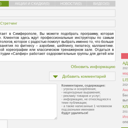
)
АКЦИИ И СКИДКИ(0)
НОВОСТИ(0)
ВИДЕО(0)
,
Стретчинг
тает в Симферополе, Вы можете подобрать программу, которая
ее. Клиентов здесь ждут профессиональные инструкторы по самым
ологов, которое с радостью помогут выбрать именно то, что больше
анятия по фитнесу – аэробике, шейпингу, пилатесу, калланетике.
ой хореографии или классическом тренажерном зале. Отдаться в
 студии «Сапфир» работают оздоровительные группы для детей или
АД
Обновить информацию
202
ма
Добавить комментарий
LI
202
Комментарии, содержащие:
- угрозы и оскорбления;
Ан
- нецензурные выражения;
Был
- рекламу товаров и услуг;
- информацию, не относящуюся к
вы
теме публикации;
- а также написанные 1 человеком
КЛ
под разными именами
201
будут удаляться!
Иг
оп