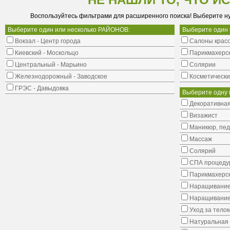
НЕ НАШЛИ ТО, ЧТО И
Воспользуйтесь фильтрами для расширенного поиска! Выберите н
Выберите один или несколько РАЙОНОВ:
Выберите один
Вокзал - Центр города
Салоны крас
Киевский - Москольцо
Парикмахерс
Центральный - Марьино
Солярии
Железнодорожный - Заводское
Косметически
ГРЭС - Давыдовка
Выберите одну 
Декоративная
Визажист
Маникюр, пе
Массаж
Солярий
СПА процеду
Парикмахерск
Наращивание
Наращивание
Уход за тело
Натуральная 