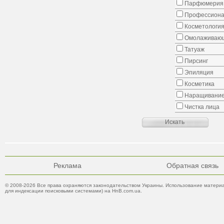
Парфюмерия
Профессиона
Косметологи
Омолаживающ
Татуаж
Пирсинг
Эпиляция
Косметика
Наращивание
Чистка лица
Реклама
Обратная связь
© 2008-2026 Все права охраняются законодательством Украины. Использование материа
для индексации поисковыми системами) на HnB.com.ua.