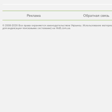
Реклама
Обратная связь
© 2008-2026 Все права охраняются законодательством Украины. Использование материа
для индексации поисковыми системами) на HnB.com.ua.