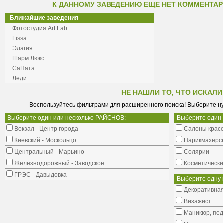
К ДАННОМУ ЗАВЕДЕНИЮ ЕЩЕ НЕТ КОММЕНТАР
Ближайшие заведения
Фотостудия Art Lab
Lissa
Элагия
Шарм Люкс
СаНата
Леди
НЕ НАШЛИ ТО, ЧТО ИСКАЛИ
Воспользуйтесь фильтрами для расширенного поиска! Выберите н
Выберите один или несколько РАЙОНОВ:
Выберите один
Вокзал - Центр города
Салоны крас
Киевский - Москольцо
Парикмахерс
Центральный - Марьино
Солярии
Железнодорожный - Заводское
Косметически
ГРЭС - Давыдовка
Выберите одну 
Декоративная
Визажист
Маникюр, пе