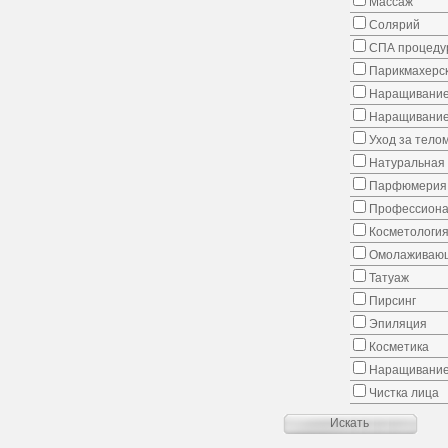
Массаж
Солярий
СПА процеду
Парикмахерск
Наращивание
Наращивание
Уход за тело
Натуральная 
Парфюмерия
Профессиона
Косметологи
Омолаживающ
Татуаж
Пирсинг
Эпиляция
Косметика
Наращивание
Чистка лица