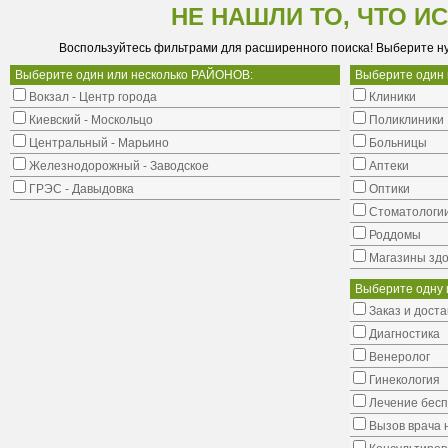
НЕ НАШЛИ ТО, ЧТО И
Воспользуйтесь фильтрами для расширенного поиска! Выберите н
Выберите один или несколько РАЙОНОВ:
Выберите один
Вокзал - Центр города
Клиники
Киевский - Москольцо
Поликлиники
Центральный - Марьино
Больницы
Железнодорожный - Заводское
Аптеки
ГРЭС - Давыдовка
Оптики
Стоматологи
Роддомы
Магазины здо
Выберите одну 
Заказ и доста
Диагностика
Венеролог
Гинекология
Лечение бес
Вызов врача 