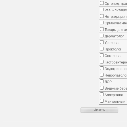
Ортопед, тра
Реабилитаци
Нетрадицион
Органические
Товары для з
Дерматолог
Урология
Проктолог
Онкология
Гастроэнтеро
Эндокриноло
Невропатоло
ЛОР
Ведение бер
Аллерголог
Мануальный 