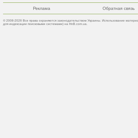
Реклама
Обратная связь
© 2008-2026 Все права охраняются законодательством Украины. Использование материа
для индексации поисковыми системами) на HnB.com.ua.