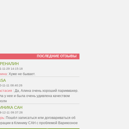
ПОСЛЕДНИЕ ОТЗЫВЫ
РЕНАЛИН
1-11-29 14:15:18
рина
:
Хуже не бывает.
SSA
0-11-11 08:40:26
астасия
:
Да, Алина очень хороший парикмахер.
а у нее и была очень удивлена качеством
полн
ИНИКА САН
9-12-11 09:37:26
орь
:
Пошёл записаться или договариваться об
ерации в Клинику САН с проблемой Варикозное