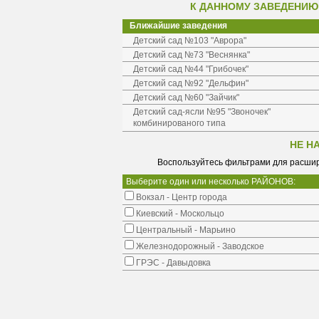
К ДАННОМУ ЗАВЕДЕНИЮ
Ближайшие заведения
Детский сад №103 "Аврора"
Детский сад №73 "Веснянка"
Детский сад №44 "Грибочек"
Детский сад №92 "Дельфин"
Детский сад №60 "Зайчик"
Детский сад-ясли №95 "Звоночек"
комбинированого типа
НЕ Н
Воспользуйтесь фильтрами для расшир
Выберите один или несколько РАЙОНОВ:
Вокзал - Центр города
Киевский - Москольцо
Центральный - Марьино
Железнодорожный - Заводское
ГРЭС - Давыдовка