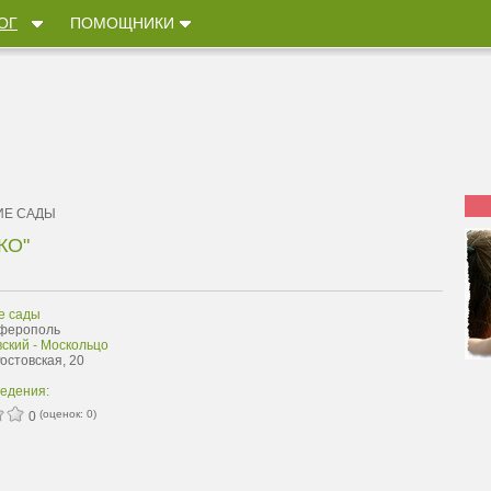
ОГ
ПОМОЩНИКИ
ИЕ САДЫ
КО"
е сады
мферополь
ский - Москольцо
Ростовская, 20
ведения:
(оценок:
0
)
0