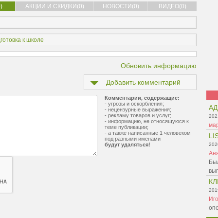
)
АКЦИИ И СКИДКИ(0)
НОВОСТИ(0)
ВИДЕО(0)
готовка к школе
Обновить информацию
Добавить комментарий
Комментарии, содержащие:
- угрозы и оскорбления;
АД
- нецензурные выражения;
- рекламу товаров и услуг;
202
- информацию, не относящуюся к
ма
теме публикации;
- а также написанные 1 человеком
LI
под разными именами
будут удаляться!
202
Ан
Был
вы
КЛ
201
Иг
оп