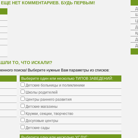
 ЕЩЕ НЕТ КОММЕНТАРИЕВ. БУДЬ ПЕРВЫМ!
Д
Ш
Ц
Д
К
Д
Д
АШЛИ ТО, ЧТО ИСКАЛИ?
енного поиска! Выберите нужные Вам параметры из списков:
Выберите один или несколько ТИПОВ ЗАВЕДЕНИЙ:
Детские больницы и поликлиники
Школы родителей
Центры раннего развития
Детские магазины
Кружки, секции, творчество
Досуговые центры
Детские сады
Выберите одну или несколько УСЛУГ: