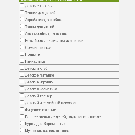
Детские товары
Теннис для детей
Акробатика, аэробика
Танцы для детей
Аквааэробика, плавание
Бокс, боевые искусства для детей
Семейный врач
Педиатр
Гимнастика
Детский клуб
Детское питание
Детские игрушки
Детская косметика
Детский тренер
Детский и семейный психолог
Фигурное катание
Раннее развитие детей, подготовка к школе
Курсы для беременных
Музыкальное воспитание