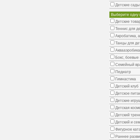
Детские сады
Выберите одну 
Детские това
Теннис для д
Акробатика, 
Танцы для де
Аквааэробика
Бокс, боевые 
Семейный вр
Педиатр
Гимнастика
Детский клуб
Детское пита
Детские игру
Детская косм
Детский трен
Детский и се
Фигурное кат
Раннее развит