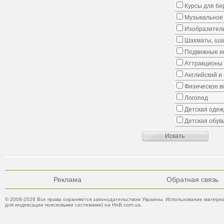
Курсы для б
Музыкальное 
Изобразитель
Шахматы, шаш
Подвижные иг
Аттракционы
Английский и
Физическое в
Логопед
Детская одеж
Детская обув
Реклама
Обратная связь
© 2008-2026 Все права охраняются законодательством Украины. Использование материа
для индексации поисковыми системами) на HnB.com.ua.