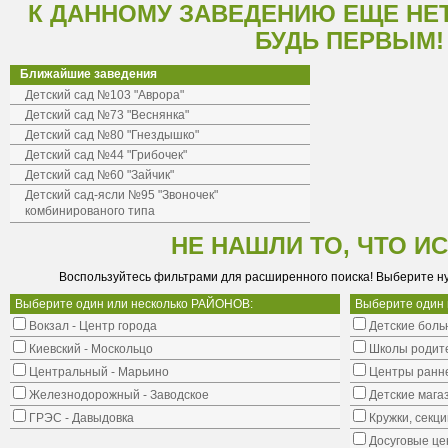
К ДАННОМУ ЗАВЕДЕНИЮ ЕЩЕ НЕ
БУДЬ ПЕРВЫМ!
Ближайшие заведения
Детский сад №103 "Аврора"
Детский сад №73 "Веснянка"
Детский сад №80 "Гнездышко"
Детский сад №44 "Грибочек"
Детский сад №60 "Зайчик"
Детский сад-ясли №95 "Звоночек"
комбинированого типа
НЕ НАШЛИ ТО, ЧТО И
Воспользуйтесь фильтрами для расширенного поиска! Выберите н
Выберите один или несколько РАЙОНОВ:
Выберите один
Вокзал - Центр города
Детские боль
Киевский - Москольцо
Школы родит
Центральный - Марьино
Центры ранне
Железнодорожный - Заводское
Детские мага
ГРЭС - Давыдовка
Кружки, секци
Досуговые це